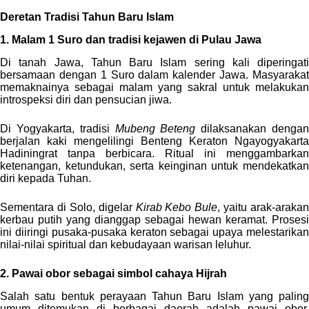
Deretan Tradisi Tahun Baru Islam
1. Malam 1 Suro dan tradisi kejawen di Pulau Jawa
Di tanah Jawa, Tahun Baru Islam sering kali diperingati
bersamaan dengan 1 Suro dalam kalender Jawa. Masyarakat
memaknainya sebagai malam yang sakral untuk melakukan
introspeksi diri dan pensucian jiwa.
Di Yogyakarta, tradisi
Mubeng Beteng
dilaksanakan denga
berjalan kaki mengelilingi Benteng Keraton Ngayogyakarta
Hadiningrat tanpa berbicara. Ritual ini menggambarkan
ketenangan, ketundukan, serta keinginan untuk mendekatkan
diri kepada Tuhan.
Sementara di Solo, digelar
Kirab Kebo Bule
, yaitu arak-arakan
kerbau putih yang dianggap sebagai hewan keramat. Prosesi
ini diiringi pusaka-pusaka keraton sebagai upaya melestarikan
nilai-nilai spiritual dan kebudayaan warisan leluhur.
2. Pawai obor sebagai simbol cahaya Hijrah
Salah satu bentuk perayaan Tahun Baru Islam yang paling
umum ditemukan di berbagai daerah adalah pawai obor.