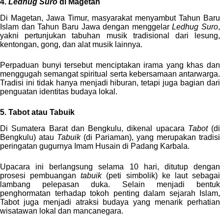
4.
Ledhug Suro
di Magetan
Di Magetan, Jawa Timur, masyarakat menyambut Tahun Baru
Islam dan Tahun Baru Jawa dengan menggelar
Ledhug Suro
,
yakni pertunjukan tabuhan musik tradisional dari lesung,
kentongan, gong, dan alat musik lainnya.
Perpaduan bunyi tersebut menciptakan irama yang khas dan
menggugah semangat spiritual serta kebersamaan antarwarga.
Tradisi ini tidak hanya menjadi hiburan, tetapi juga bagian dari
penguatan identitas budaya lokal.
5. Tabot atau Tabuik
Di Sumatera Barat dan Bengkulu, dikenal upacara
Tabot
(di
Bengkulu) atau
Tabuik
(di Pariaman), yang merupakan tradisi
peringatan gugurnya Imam Husain di Padang Karbala.
Upacara ini berlangsung selama 10 hari, ditutup dengan
prosesi pembuangan
tabuik
(peti simbolik) ke laut sebaga
lambang pelepasan duka. Selain menjadi bentuk
penghormatan terhadap tokoh penting dalam sejarah Islam,
Tabot juga menjadi atraksi budaya yang menarik perhatian
wisatawan lokal dan mancanegara.